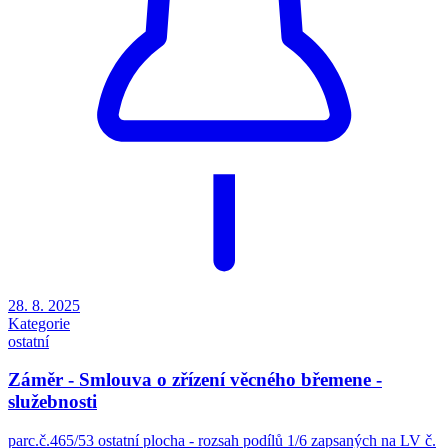
28. 8. 2025
Kategorie
ostatní
Záměr - Smlouva o zřízení věcného břemene -
služebnosti
parc.č.465/53 ostatní plocha - rozsah podílů 1/6 zapsaných na LV č.
358 v k.ú. Bohostice, obec Bohostice