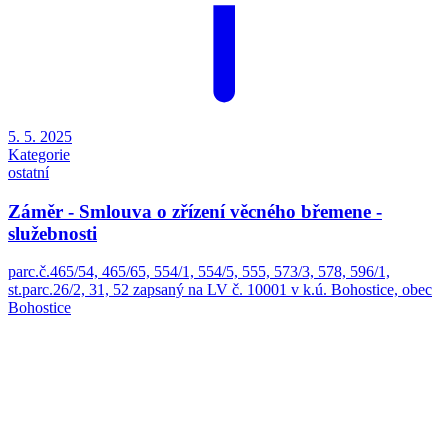
ostatní
Záměr - Smlouva o zřízení věcného břemene -
služebnosti
parc.č.465/54, 465/65, 554/1, 554/5, 555, 573/3, 578, 596/1,
st.parc.26/2, 31, 52 zapsaný na LV č. 10001 v k.ú. Bohostice, obec
Bohostice