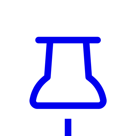
4. 4. 2025
Kategorie
ostatní
Záměr - Smlouva o zřízení věcného břemene -
služebnosti
část parc. č. 465/53 v rozsahu podílu 1/6 ostatní plocha v k.ú.
Bohostice, obec Bohostice zapsaných na listu vlastnictví č. 358 v
k.ú. Bohostice, obec Bohostice