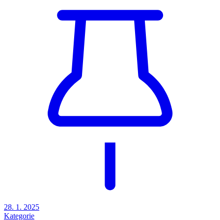
Kategorie
ostatní
Zápis a usnesení č. 29/2024 ze zasedání
zastupitelstva obce Bohostice
konaného dne 27.12.2024 v 17:00 hodin