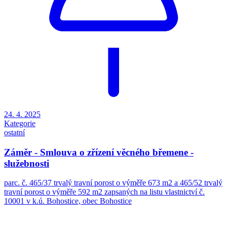
parc. č. 465/37 trvalý travní porost o výměře 673 m2 a 465/52 trvalý
travní porost o výměře 592 m2 zapsaných na listu vlastnictví č.
10001 v k.ú. Bohostice, obec Bohostice