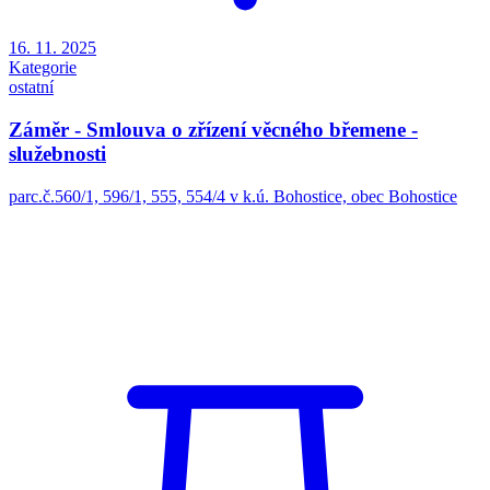
16. 11. 2025
Kategorie
ostatní
Záměr - Smlouva o zřízení věcného břemene -
služebnosti
parc.č.560/1, 596/1, 555, 554/4 v k.ú. Bohostice, obec Bohostice