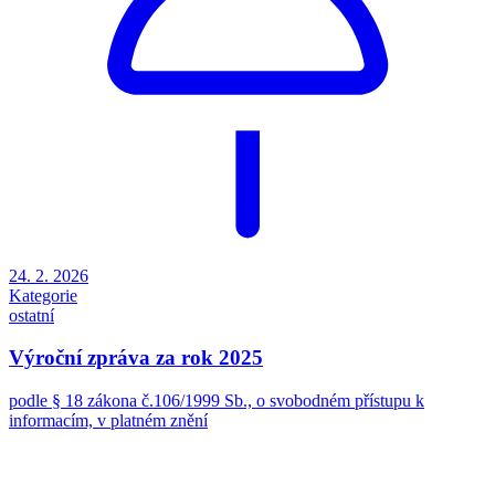
24. 2. 2026
Kategorie
ostatní
Výroční zpráva za rok 2025
podle § 18 zákona č.106/1999 Sb., o svobodném přístupu k
informacím, v platném znění