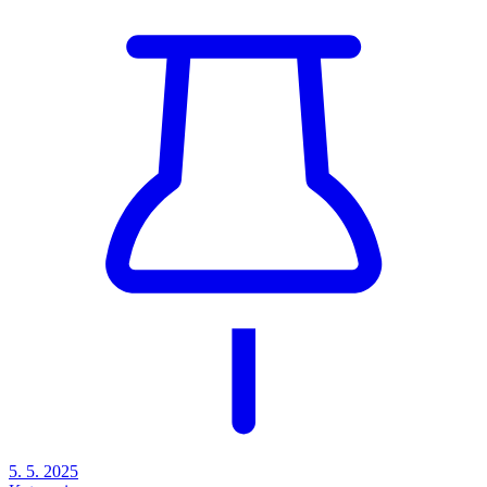
5. 5. 2025
Kategorie
ostatní
Tábořiště Spálenka - Stěhování karavanů
Dne 26.4.2025 od 9:00 hodin.