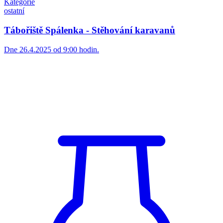
24. 4. 2025
Kategorie
ostatní
Záměr - Smlouva o zřízení věcného břemene -
služebnosti