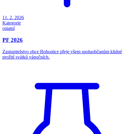
11. 2. 2026
Kategorie
ostatní
PF 2026
Zastupitelstvo obce Bohostice přeje všem spoluobčanům klidné
prožití svátků vánočních.