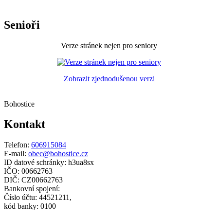
Senioři
Verze stránek nejen pro seniory
Zobrazit zjednodušenou verzi
Bohostice
Kontakt
Telefon:
606915084
E-mail:
obec@bohostice.cz
ID datové schránky: h3ua8sx
IČO: 00662763
DIČ: CZ00662763
Bankovní spojení:
Číslo účtu: 44521211,
kód banky: 0100