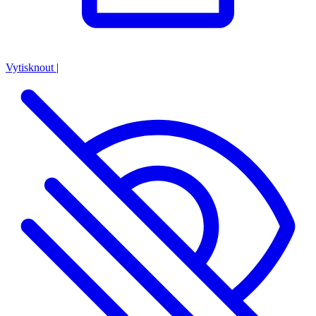
Vytisknout
|