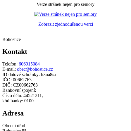
Verze stránek nejen pro seniory
Zobrazit zjednodušenou verzi
Bohostice
Kontakt
Telefon:
606915084
E-mail:
obec@bohostice.cz
ID datové schránky: h3ua8sx
IČO: 00662763
DIČ: CZ00662763
Bankovní spojení:
Číslo účtu: 44521211,
kód banky: 0100
Adresa
Obecní úřad
Bohostice 55