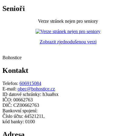
Senioři
Verze stránek nejen pro seniory
Zobrazit zjednodušenou verzi
Bohostice
Kontakt
Telefon:
606915084
E-mail:
obec@bohostice.cz
ID datové schránky: h3ua8sx
IČO: 00662763
DIČ: CZ00662763
Bankovní spojení:
Číslo účtu: 44521211,
kód banky: 0100
Adresa