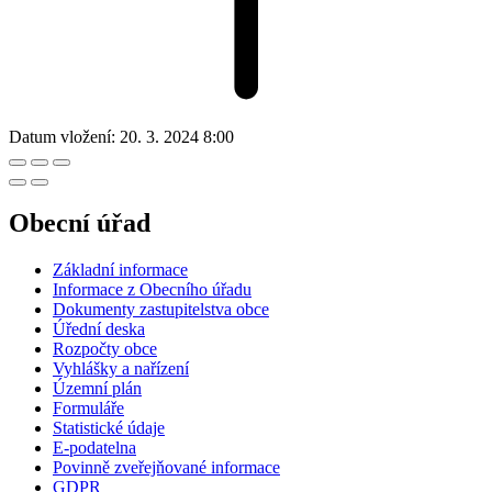
Datum vložení:
20. 3. 2024 8:00
Obecní úřad
Základní informace
Informace z Obecního úřadu
Dokumenty zastupitelstva obce
Úřední deska
Rozpočty obce
Vyhlášky a nařízení
Územní plán
Formuláře
Statistické údaje
E-podatelna
Povinně zveřejňované informace
GDPR