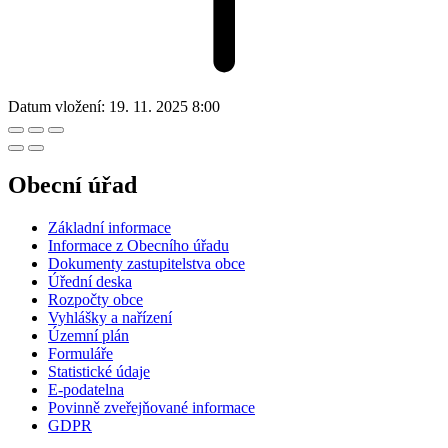
Datum vložení:
19. 11. 2025 8:00
Obecní úřad
Základní informace
Informace z Obecního úřadu
Dokumenty zastupitelstva obce
Úřední deska
Rozpočty obce
Vyhlášky a nařízení
Územní plán
Formuláře
Statistické údaje
E-podatelna
Povinně zveřejňované informace
GDPR