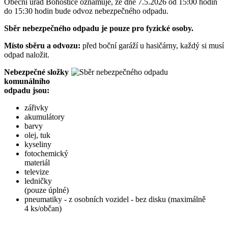
Obecní úřad Bohostice oznamuje, že dne 7.5.2026 od 15:00 hodin
do 15:30 hodin bude odvoz nebezpečného odpadu.
Sběr nebezpečného odpadu je pouze pro fyzické osoby.
Místo sběru a odvozu:
před boční garáží u hasičárny, každý si musí
odpad naložit.
Nebezpečné složky
komunálního
odpadu jsou:
zářivky
akumulátory
barvy
olej, tuk
kyseliny
fotochemický
materiál
televize
ledničky
(pouze úplné)
pneumatiky - z osobních vozidel - bez disku (maximálně
4 ks/občan)