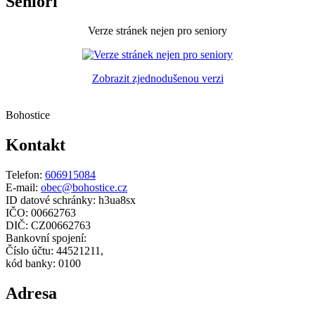
Senioři
Verze stránek nejen pro seniory
Zobrazit zjednodušenou verzi
Bohostice
Kontakt
Telefon:
606915084
E-mail:
obec@bohostice.cz
ID datové schránky: h3ua8sx
IČO: 00662763
DIČ: CZ00662763
Bankovní spojení:
Číslo účtu: 44521211,
kód banky: 0100
Adresa