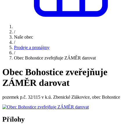
/
Naše obec
/
Prodeje a pronájmy
/
Obec Bohostice zveřejňuje ZÁMĚR darovat
Obec Bohostice zveřejňuje
ZÁMĚR darovat
pozemek p.č. 32/115 v k.ú. Zbenické Zlákovice, obec Bohostice
Přílohy