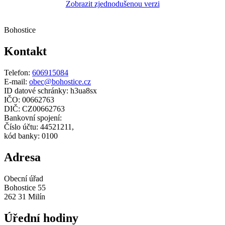
Zobrazit zjednodušenou verzi
Bohostice
Kontakt
Telefon:
606915084
E-mail:
obec@bohostice.cz
ID datové schránky: h3ua8sx
IČO: 00662763
DIČ: CZ00662763
Bankovní spojení:
Číslo účtu: 44521211,
kód banky: 0100
Adresa
Obecní úřad
Bohostice 55
262 31 Milín
Úřední hodiny