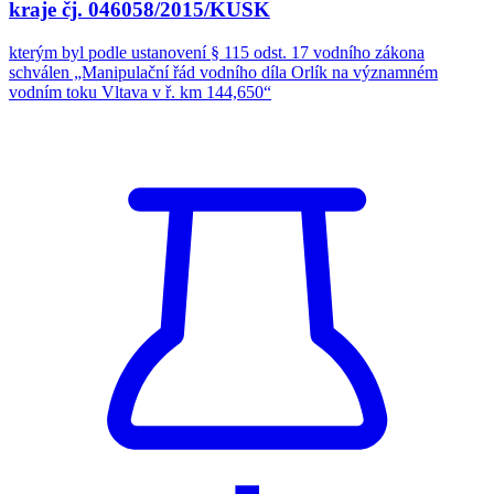
kraje čj. 046058/2015/KUSK
kterým byl podle ustanovení § 115 odst. 17 vodního zákona
schválen „Manipulační řád vodního díla Orlík na významném
vodním toku Vltava v ř. km 144,650“