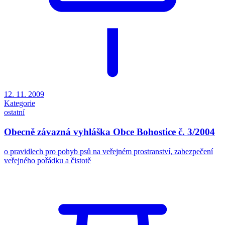
12. 11. 2009
Kategorie
ostatní
Obecně závazná vyhláška Obce Bohostice č. 3/2004
o pravidlech pro pohyb psů na veřejném prostranství, zabezpečení
veřejného pořádku a čistotě