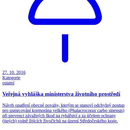
27. 10. 2016
Kategorie
ostatní
Veřejná vyhláška ministerstva životního prostředí
Návrh opatření obecné povahy, kterým se stanoví odchylný postup
pro usmrcování kormorána velkého (Phalacrocorax carbo sinensis)
při prevenci závažných škod na rybářství a za účelem ochrany
(jiných) volně žijících živočichů na území Středočeského kraje.