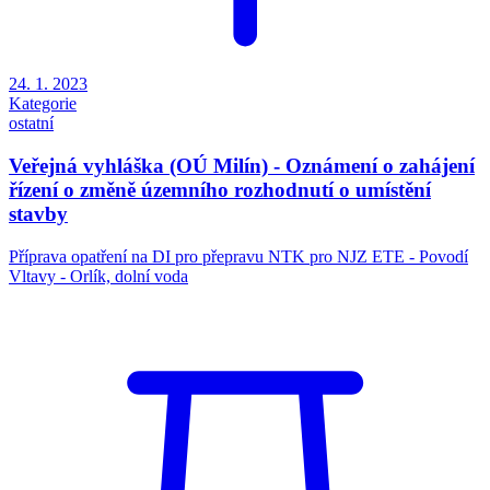
24. 1. 2023
Kategorie
ostatní
Veřejná vyhláška (OÚ Milín) - Oznámení o zahájení
řízení o změně územního rozhodnutí o umístění
stavby
Příprava opatření na DI pro přepravu NTK pro NJZ ETE - Povodí
Vltavy - Orlík, dolní voda