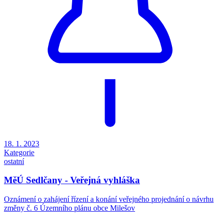
18. 1. 2023
Kategorie
ostatní
MěÚ Sedlčany - Veřejná vyhláška
Oznámení o zahájení řízení a konání veřejného projednání o návrhu
změny č. 6 Územního plánu obce Milešov