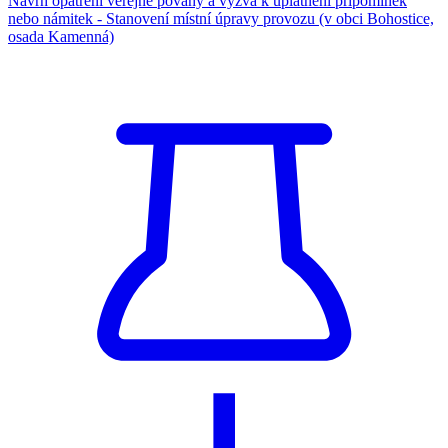
Návrh opatření veřejné povahy a výzva k uplatnění připomínek
nebo námitek - Stanovení místní úpravy provozu (v obci Bohostice,
osada Kamenná)