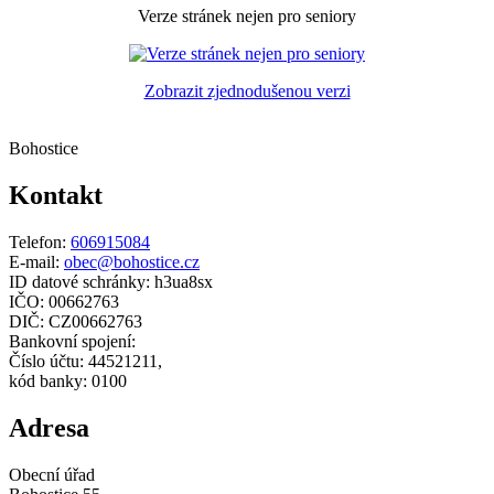
Verze stránek nejen pro seniory
Zobrazit zjednodušenou verzi
Bohostice
Kontakt
Telefon:
606915084
E-mail:
obec@bohostice.cz
ID datové schránky: h3ua8sx
IČO: 00662763
DIČ: CZ00662763
Bankovní spojení:
Číslo účtu: 44521211,
kód banky: 0100
Adresa
Obecní úřad