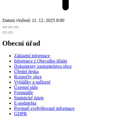
Datum vložení:
11. 12. 2025 8:00
Obecní úřad
Základní informace
Informace z Obecního úřadu
Dokumenty zastupitelstva obce
Úřední deska
Rozpočty obce
Vyhlášky a nařízení
Územní plán
Formuláře
Statistické údaje
E-podatelna
Povinně zveřejňované informace
GDPR