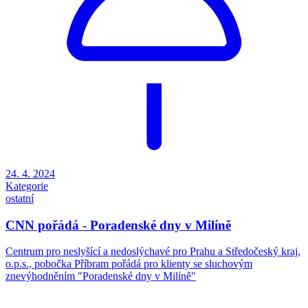
24. 4. 2024
Kategorie
ostatní
CNN pořádá - Poradenské dny v Milíně
Centrum pro neslyšící a nedoslýchavé pro Prahu a Středočeský kraj,
o.p.s., pobočka Příbram pořádá pro klienty se sluchovým
znevýhodněním "Poradenské dny v Milíně"