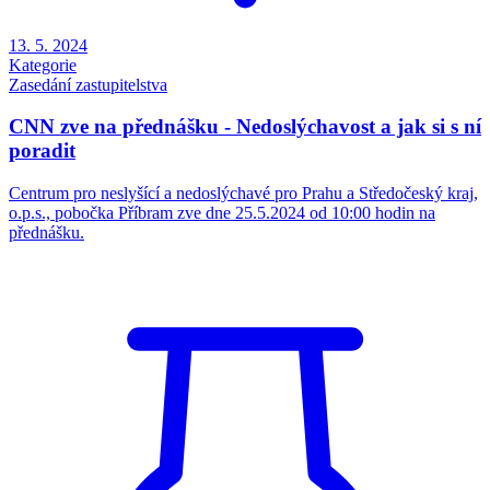
13. 5. 2024
Kategorie
Zasedání zastupitelstva
CNN zve na přednášku - Nedoslýchavost a jak si s ní
poradit
Centrum pro neslyšící a nedoslýchavé pro Prahu a Středočeský kraj,
o.p.s., pobočka Příbram zve dne 25.5.2024 od 10:00 hodin na
přednášku.